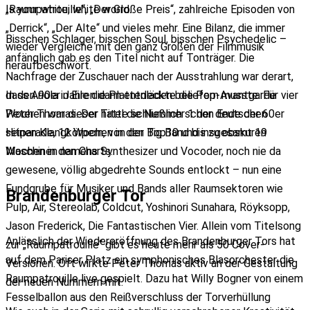
Is your white, white world.
„Raumpatrouille“, „Der Große Preis“, zahlreiche Episoden von
„Derrick“, „Der Alte“ und vieles mehr. Eine Bilanz, die immer
Bisschen Schlager, bisschen Soul, bisschen Psychedelic –
wieder Vergleiche mit den ganz Großen der Filmmusik
anfänglich gab es den Titel nicht auf Tonträger. Die
heraufbeschwört.
Nachfrage der Zuschauer nach der Ausstrahlung war derart,
dass Ariola in Eile die Plattenläden beliefern musste. Für vier
In den 90er Jahren dann entdeckte die Pop-Avantgarde
Wochen war dieser Titel die Nummer 1 der deutschen
Peter Thomas. Der hatte schließlich schon Ende der 60er
Hitparade, 12 Wochen in den Top10 und insgesamt 19
seinen Klangkörpern, von der Big Band bis zu obskuren
Wochen in den Charts.
Maschinen namens Synthesizer und Vocoder, noch nie da
gewesene, völlig abgedrehte Sounds entlockt – nun eine
Fundgrube für Musiker und Bands aller Raumsektoren wie
Brandenburger Tor
Pulp, Air, Stereolab, Coldcut, Yoshinori Sunahara, Röyksopp,
Jason Frederick, Die Fantastischen Vier. Allein vom Titelsong
Anlässlich der Wiedereröffnung des Brandenburger Tors hat
zur „Raumpatrouille“ gibt es heute mehr als 50 Cover-
auf dem Pariser Platz ein symphonisches Blasorchester die
Versionen. Oft wirkte Peter Thomas aktiv an der Gestaltung
Raumpatrouille live gespielt. Dazu hat Willy Bogner von einem
der neuen Nummern mit.
Fesselballon aus den Reißverschluss der Torverhüllung