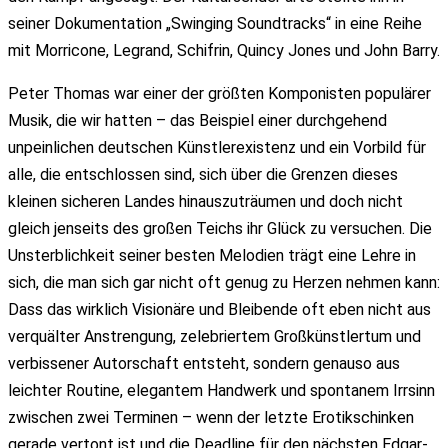
seiner Dokumentation „Swinging Soundtracks“ in eine Reihe
mit Morricone, Legrand, Schifrin, Quincy Jones und John Barry.
Peter Thomas war einer der größten Komponisten populärer
Musik, die wir hatten – das Beispiel einer durchgehend
unpeinlichen deutschen Künstlerexistenz und ein Vorbild für
alle, die entschlossen sind, sich über die Grenzen dieses
kleinen sicheren Landes hinauszuträumen und doch nicht
gleich jenseits des großen Teichs ihr Glück zu versuchen. Die
Unsterblichkeit seiner besten Melodien trägt eine Lehre in
sich, die man sich gar nicht oft genug zu Herzen nehmen kann:
Dass das wirklich Visionäre und Bleibende oft eben nicht aus
verquälter Anstrengung, zelebriertem Großkünstlertum und
verbissener Autorschaft entsteht, sondern genauso aus
leichter Routine, elegantem Handwerk und spontanem Irrsinn
zwischen zwei Terminen – wenn der letzte Erotikschinken
gerade vertont ist und die Deadline für den nächsten Edgar-