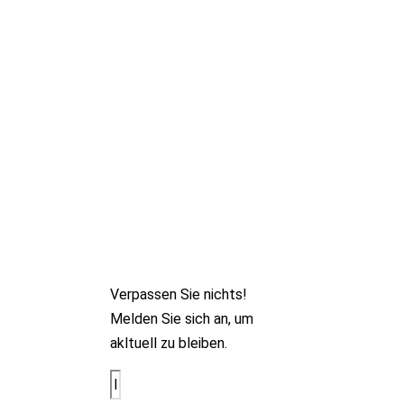
Newsletter
Wir halten Sie über
spannende Projekte und
bevorstehende
Veranstaltungen von Peter
Thomas Music auf dem
Laufenden.
Verpassen Sie nichts!
Melden Sie sich an, um
akltuell zu bleiben.