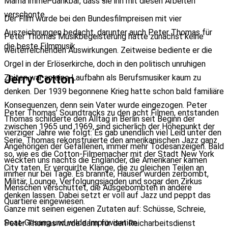
Mama immer dankbar, dass sie ihn mit diesen Arbeiten
verschonte.
Der Film wurde bei den Bundesfilmpreisen mit vier
Auszeichnungen bedacht, darunter auch Peter Thomas für
Peter Thomas Musikbegeisterung hatte zunächst keine
die beste Filmmusik.
weiterreichenden Auswirkungen. Zeitweise bediente er die
Orgel in der Erlöserkirche, doch in den politisch unruhigen
Jerry Cotton
Zeiten war an eine Laufbahn als Berufsmusiker kaum zu
denken. Der 1939 begonnene Krieg hatte schon bald familiäre
Konsequenzen, denn sein Vater wurde eingezogen. Peter
Peter Thomas’ Soundtracks zu den acht Filmen, entstanden
Thomas schilderte den Alltag in Berlin seit Beginn der
zwischen 1965 und 1969, sind sicherlich der Höhepunkt der
vierziger Jahre wie folgt: Es gab unendlich viel Leid unter den
Serie. Thomas rekonstruierte den amerikanischen Jazz ganz
Angehörigen der Gefallenen, immer mehr Todesanzeigen. Bald
so, wie es die Cotton-Filmemacher mit der Stadt New York
weckten uns nachts die Engländer, die Amerikaner kamen
City taten. Er verquirlte Klänge, die zu gleichen Teilen an
immer nur bei Tage. Es brannte, Häuser wurden zerbombt,
Militär, Lounge, Verfolgungsjagden und sogar den Zirkus
Menschen verschüttet, die Ausgebombten in andere
denken lassen. Dabei setzt er voll auf Jazz und peppt das
Quartiere eingewiesen.
Ganze mit seinen eigenen Zutaten auf: Schüsse, Schreie,
Scat-Gesang und wilde Improvisation.
Peter Thomas wurde dann für den Reicharbeitsdienst