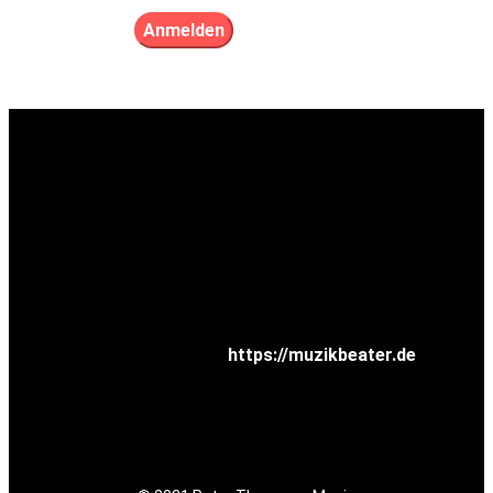
Für Fragen zur Lizenzierung oder zum Label MuZikBeater
besuchen Sie bitte
https://muzikbeater.de
Spotify
Youtube
Facebook
Instagram
Datenschutz
Impressum
Kontakt