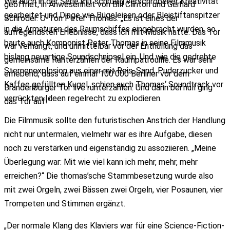
Wie auch in der Serie mit schrullig verschrobener Kreativität
geöffnet, in Anwesenheit von Bill Clinton und Gerhard
gearbeitet und Dinge wie Bügeleisen oder Bleistiftanspitzer
Schröder. O-Ton Peter Thomas: „Es ist eines der
in die Armaturen des Raumschiffes eingebracht wurden, so
aufregendsten Erlebnisse, dass ich mit Musik hatte. Das Tor
baute auch Komponist Peter Thomas in seine Filmmusik
war verhängt, und unmittelbar vor der Enthüllung das
bislang neuartige Soundschnipsel ein. Und wie die gedrehte
gemeinsame Runterzählen der Raumpatrouille. Es war sehr
Sternenexplosion aus einer mit Reis, Sand, Puderzucker und
erhebend, dass auf einmal 100‘000 Berliner vor dem
Kaffee gefüllten Kugel, schien auch Thomas‘ Soundtrack vor
Brandenburger Tor live runterzählen. Und dann bei null ging
verrückten Ideen regelrecht zu explodieren.
das Tor auf!“
Die Filmmusik sollte den futuristischen Anstrich der Handlung
nicht nur untermalen, vielmehr war es ihre Aufgabe, diesen
noch zu verstärken und eigenständig zu assoziieren. „Meine
Überlegung war: Mit wie viel kann ich mehr, mehr, mehr
erreichen?“ Die thomas’sche Stammbesetzung wurde also
mit zwei Orgeln, zwei Bässen zwei Orgeln, vier Posaunen, vier
Trompeten und Stimmen ergänzt.
„Der normale Klang des Klaviers war für eine Science-Fiction-