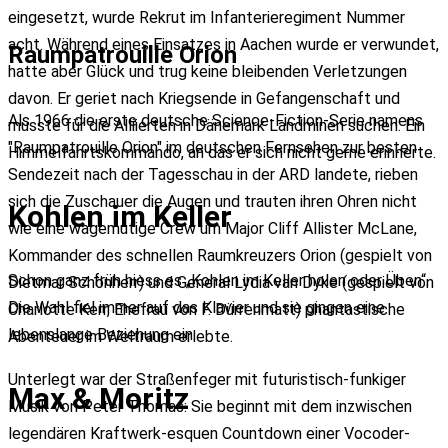
eingesetzt, wurde Rekrut im Infanterieregiment Nummer
acht. Während eines Einsatzes in Aachen wurde er verwundet,
Raumpatrouille Orion
hatte aber Glück und trug keine bleibenden Verletzungen
davon. Er geriet nach Kriegsende in Gefangenschaft und
Als 1966 die erste deutsche Science-Fiction-Serie namens
musste für die Alliierten in Dänemark Landminen suchen. Ein
"Raumpatrouille Orion" im deutschen Fernsehen zur besten
Himmelfahrtskommando, an das er sich nicht gerne erinnerte.
Sendezeit nach der Tagesschau in der ARD landete, rieben
sich die Zuschauer die Augen und trauten ihren Ohren nicht
Kohlen im Keller
wie eine wagemutige Crew um Major Cliff Allister McLane,
Kommander des schnellen Raumkreuzers Orion (gespielt von
Schon ganz früh hiess es „Kohlen im Keller holen oder Üben“.
Dietmar Schönherr) und General Lydia van Dyke (gespielt von
Die Wahl fiel immer auf das Klavier und sie gingen eine
Charlotte Kerr, Ehefrau von F. Dürrenmatt) phantastische
lebenslange Beziehung ein.
Abenteuer im Weltraum erlebte.
Unterlegt war der Straßenfeger mit futuristisch-funkiger
Max & Moritz
Musik von Peter Thomas: Sie beginnt mit dem inzwischen
legendären Kraftwerk-esquen Countdown einer Vocoder-