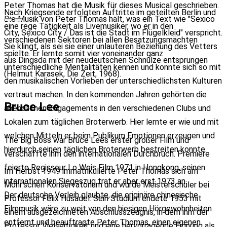
Peter Thomas hat die Musik für dieses Musical geschrieben.
Nach Kriegsende erfolgten Auftritte im geteilten Berlin und
Die Musik von Peter Thomas hält, was ein Text wie "Sexico
eine rege Tätigkeit als Livemusiker, wo er in den
City, Sexico City / Das ist die Stadt im Flügelkleid" verspricht.
verschiedenen Sektoren bei allen Besatzungsmächten
Sie klingt, als sei sie einer unlauteren Beziehung des Vetters
spielte. Er lernte somit vier voneinander ganz
aus Dingsda mit der neudeutschen Schnulze entsprungen
unterschiedliche Mentalitäten kennen und konnte sich so mit
(Helmut Karasek, Die Zeit, 1968).
den musikalischen Vorlieben der unterschiedlichsten Kulturen
vertraut machen. In den kommenden Jahren gehörten die
Bruce Lee
abendlichen Engagements in den verschiedenen Clubs und
Lokalen zum täglichen Broterwerb. Hier lernte er wie und mit
welchen Mitteln er beim Publikum Emotionen erzeugen und
The Big Boss war Bruce Lees erster großer Film und
hierdurch seinen täglichen Broterwerb bestreiten konnte.
verschaffte ihm den internationalen Durchbruch. Premiere
feierte Regisseur Lo Weis Film 1971 in Hongkong, seinen
Im Herbst 1949 immatrikulierte Peter Thomas sich am
internationalen Siegeszug trat er aber erst 1973 an.
Mohr’schen Konservatorium und wurde Meisterschüler bei
Der deutsche Verleih glaubte, die originäre chinesische
Professor Felix Husadel. Sein Studium endete 1953 mit
Filmmusik wäre zu weit von den hiesigen Hörgewohnheiten
einem ausgezeichneten Abschlusszeugnis, in dem ihm der
entfernt und beauftragte Peter Thomas, einen eigenen
Professor Vielseitigkeit und eine hervorragende Eignung als