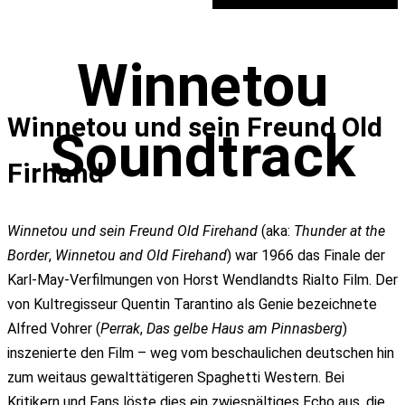
Winnetou
Winnetou und sein Freund Old
Soundtrack
Firhand
Winnetou und sein Freund Old Firehand
(aka:
Thunder at the
Border
,
Winnetou and Old Firehand
) war 1966 das Finale der
Karl-May-Verfilmungen von Horst Wendlandts Rialto Film. Der
von Kultregisseur Quentin Tarantino als Genie bezeichnete
Alfred Vohrer (
Perrak
,
Das gelbe Haus am Pinnasberg
)
inszenierte den Film – weg vom beschaulichen deutschen hin
zum weitaus gewalttätigeren Spaghetti Western. Bei
Kritikern und Fans löste dies ein zwiespältiges Echo aus, die