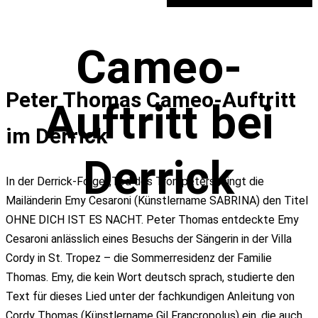
Cameo-
Peter Thomas Cameo-Auftritt
Auftritt bei
im Derrick
Derrick
In der Derrick-Folge „Tod des Trompeters“ singt die
Mailänderin Emy Cesaroni (Künstlername SABRINA) den Titel
OHNE DICH IST ES NACHT. Peter Thomas entdeckte Emy
Cesaroni anlässlich eines Besuchs der Sängerin in der Villa
Cordy in St. Tropez – die Sommerresidenz der Familie
Thomas. Emy, die kein Wort deutsch sprach, studierte den
Text für dieses Lied unter der fachkundigen Anleitung von
Cordy Thomas (Künstlername Gil Francropolus) ein, die auch