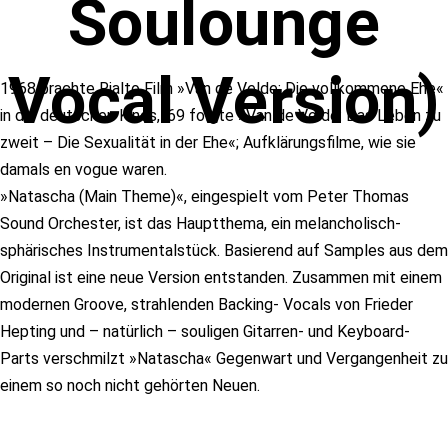
Soulounge
Vocal Version)
1968 brachte Rialto Film »Van de Velde: Die vollkommene Ehe«
in die deutschen Kinos, ’69 folgte »Van de Velde: Das Leben zu
zweit – Die Sexualität in der Ehe«; Aufklärungsfilme, wie sie
damals en vogue waren.
»Natascha (Main Theme)«, eingespielt vom Peter Thomas
Sound Orchester, ist das Hauptthema, ein melancholisch-
sphärisches Instrumentalstück. Basierend auf Samples aus dem
Original ist eine neue Version entstanden. Zusammen mit einem
modernen Groove, strahlenden Backing- Vocals von Frieder
Hepting und – natürlich – souligen Gitarren- und Keyboard-
Parts verschmilzt »Natascha« Gegenwart und Vergangenheit zu
einem so noch nicht gehörten Neuen.